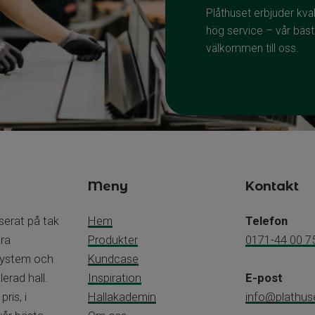
Plåthuset erbjuder kvali
hög service – vår bäst
välkommen till oss.
Meny
Kontakt
iserat på tak
Hem
Telefon
åra
Produkter
0171-44 00 7
 system och
Kundcase
erad hall.
Inspiration
E-post
pris, i
Hallakademin
info@plathus