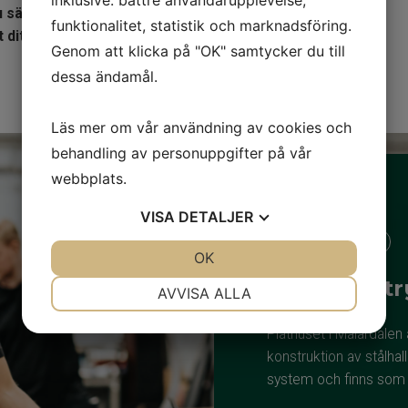
inklusive: bättre användarupplevelse,
 säkerställa att din ansökan om bygglov för
funktionalitet, statistik och marknadsföring.
tt ditt byggprojekt kan påbörjas utan onödiga
Genom att klicka på "OK" samtycker du till
dessa ändamål.
Läs mer om vår användning av cookies och
behandling av personuppgifter på vår
webbplats.
VISA
DETALJER
Kostnadsfri rådgivning
JA
NEJ
OK
JA
NEJ
Kvalitet & 
NÖDVÄNDIG
INSTÄLLNINGAR
AVVISA ALLA
JA
NEJ
JA
NEJ
Plåthuset i Mälardalen 
MARKNADSFÖRING
STATISTIK
konstruktion av stålhall
system och finns som b