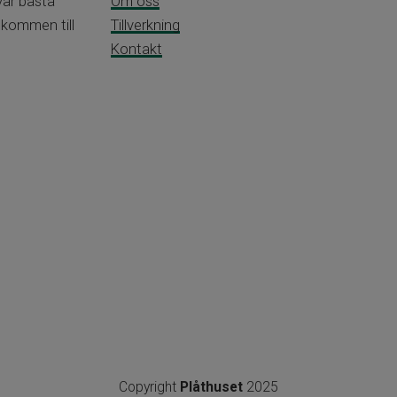
vår bästa
Om oss
lkommen till
Tillverkning
Kontakt
Copyright
Plåthuset
2025