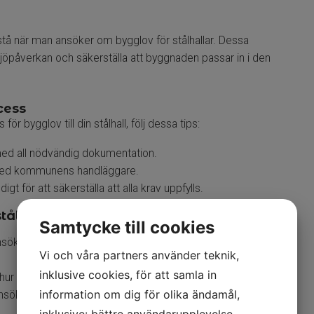
stå när man ansöker om bygglov för stålhallar. Dessa
ljöpåverkan och säkerställa att byggnaden passar in i den
cess
r bygglov till din stålhall, följ dessa tips:
ed all nödvändig dokumentation.
med kommunens handläggare.
t för att säkerställa att alla krav uppfylls.
tålhallar
Samtycke till cookies
ansökan.
Vi och våra partners använder teknik,
inklusive cookies, för att samla in
 hur man hanterar dem.
information om dig för olika ändamål,
 ansökningsprocess.