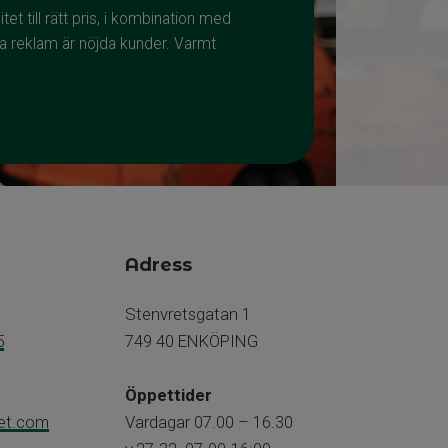
tet till rätt pris, i kombination med
a reklam är nöjda kunder. Varmt
Adress
Stenvretsgatan 1
5
749 40 ENKÖPING
Öppettider
et.com
Vardagar 07.00 – 16.30