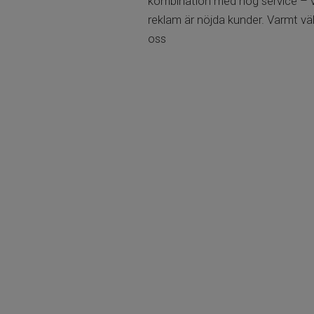
kombination med hög service – 
reklam är nöjda kunder. Varmt vä
oss