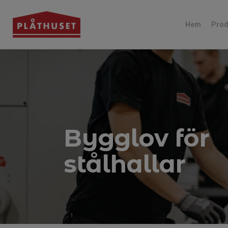
Hem
Prod
Bygglov för
stålhallar