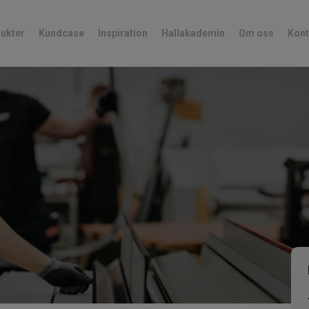
ukter
Kundcase
Inspiration
Hallakademin
Om oss
Kont