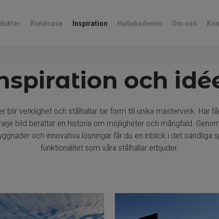
dukter
Kundcase
Inspiration
Hallakademin
Om oss
Kon
nspiration och idé
r blir verklighet och stålhallar tar form till unika mästerverk. Här få
r varje bild berättar en historia om möjligheter och mångfald. Geno
byggnader och innovativa lösningar får du en inblick i det oändliga
funktionalitet som våra stålhallar erbjuder.