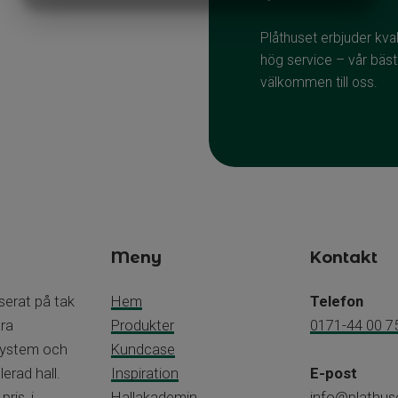
MARKETING
STATISTIK
Plåthuset erbjuder kvali
hög service – vår bäst
välkommen till oss.
Meny
Kontakt
iserat på tak
Hem
Telefon
åra
Produkter
0171-44 00 7
 system och
Kundcase
erad hall.
Inspiration
E-post
pris, i
Hallakademin
info@plathus