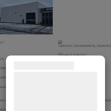
Samtykke til cookies
Vi og vores samarbejdspartnere bruger
teknologier, herunder cookies, til at
indsamle oplysninger om dig til forskellige
formål, herunder: Tilpasning af annoncering,
bedre brugeroplevelse, funktionalitet,
statistik og marketing. Disse oplysninger