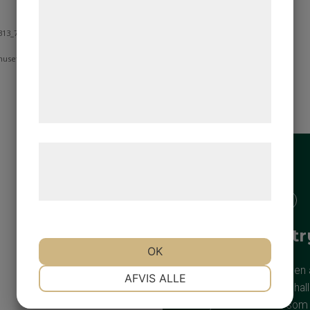
kan blive delt med annoncerings- og
analysepartnere, som kan kombinere dem
med data, du tidligere har givet dem eller
de har indsamlet gennem din brug af deres
tjenester. Ved at klikke på 'OK' giver du
samtykke til disse formål.
Læs mere om vores brug af cookies og
behandling af persondata på vores
hjemmeside.
Kostnadsfri rådgivning
Kvalitet & 
OK
Plåthuset i Mälardalen 
NØDVENDIGE
PRÆFERENCER
AFVIS ALLE
konstruktion av stålhall
system och finns som b