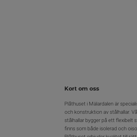
Kort om oss
Plåthuset i Mälardalen är special
och konstruktion av stålhallar. V
stålhallar bygger på ett flexibelt
finns som både isolerad och oisol
Plåthuset erbjuder kvalitet till rätt 