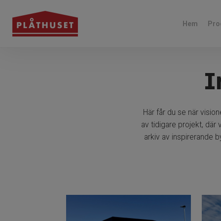
Hem
Pro
I
Här får du se när visione
av tidigare projekt, dä
arkiv av inspirerande 