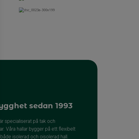
trygghet sedan 1993
är specialiserat på tak och
ar. Våra hallar bygger på ett flexibelt
åde isolerad och oisolerad hall.