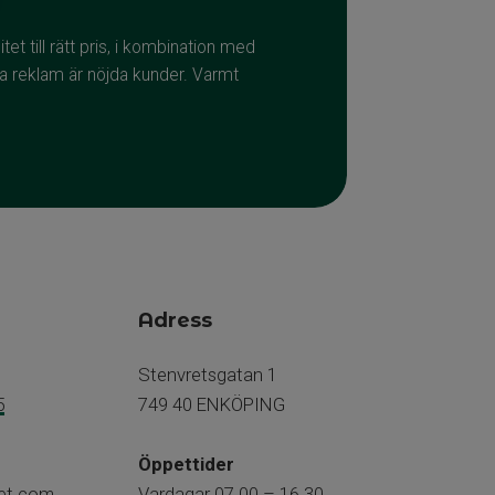
tet till rätt pris, i kombination med
a reklam är nöjda kunder. Varmt
Adress
Stenvretsgatan 1
5
749 40 ENKÖPING
Öppettider
et.com
Vardagar 07.00 – 16.30