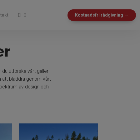
takt
Kostnadsfri rådgivning →
er
r du utforska vårt galleri
m att bläddra genom vårt
 spektrum av design och